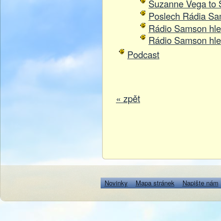
Suzanne Vega to
Poslech Rádia S
Rádio Samson hle
Rádio Samson hle
Podcast
« zpět
Novinky
Mapa stránek
Napište nám