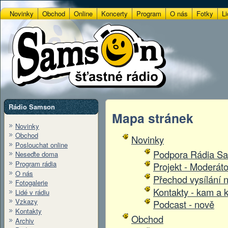
Novinky
Obchod
Online
Koncerty
Program
O nás
Fotky
Li
Rádio Samson
Mapa stránek
Novinky
Obchod
Novinky
Poslouchat online
Podpora Rádia S
Neseďte doma
Program rádia
Projekt - Moderát
O nás
Přechod vysílání n
Fotogalerie
Kontakty - kam a 
Lidé v rádiu
Vzkazy
Podcast - nově
Kontakty
Obchod
Archiv