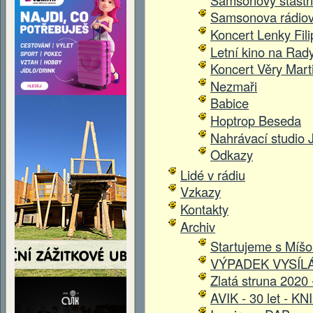
Samsonova rádio
Koncert Lenky Fil
Letní kino na Rad
Koncert Věry Mart
Nezmaři
Babice
Hoptrop Beseda
Nahrávací studi
Odkazy
Lidé v rádiu
Vzkazy
Kontakty
Archiv
Startujeme s Míš
VÝPADEK VYSÍL
Zlatá struna 2020 
AVIK - 30 let - KN