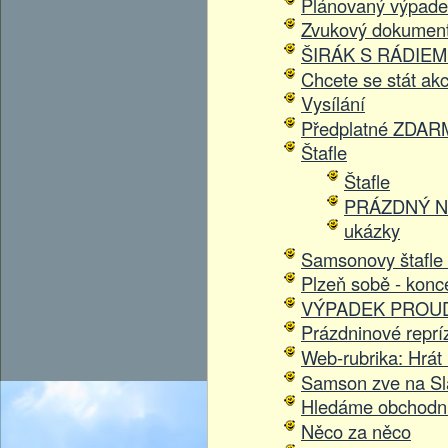
Plánovaný výpade
Zvukový dokumen
ŠIRÁK S RÁDIE
Chcete se stát ak
Vysílání
Předplatné ZDA
Štafle
Štafle
PRÁZDNÝ N
ukázky
Samsonovy štafle 
Plzeň sobě - konc
VÝPADEK PROU
Prázdninové reprí
Web-rubrika: Hrát
Samson zve na Sl
Hledáme obchodní
Něco za něco