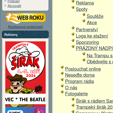
Podcast
Reklama
Akcionáři
Spoty
Soutěže
Akce
Rozhlasové společnosti
Partnerství
Reklamy
Loga ke stažení
Sponzoring
PRÁZDNÝ NADPI
Na Trampu s
Obědvejte s
Poslouchat online
Neseďte doma
Program rádia
O nás
Fotogalerie
Širák s rádiem Sa
Trampský širák 2
Samsonovy šťastn