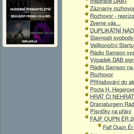
Inspirace DAB+
Záznamy rozhovo
Rozhovor - repríz
Zveme vás...
DUPLIKÁTNÍ NAD
Slavnosti svobody
Velikonoční Start
Rádio Samson vysíl
Výpadek DAB sign
Rádio Samson na
Rozhovor
Přihlašování do a
Pocta H. Hegerové
HRÁT ČI NEHRÁT
Dramaturgem Rád
Písničky na přání
FAJF OUPN ÉR 2
Fajf Oupn Ér