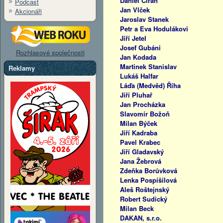
Daniel Ciran
Podcast
Jan Vlček
Akcionáři
Jaroslav Stanek
Petr a Eva Hodulákovi
Jiří Jetel
Josef Gubáni
Rozhlasové společnosti
Jan Kodada
Martinek Stanislav
Reklamy
Lukáš Halfar
Láďa (Medvěd) Říha
Jiří Pluhař
Jan Procházka
Slavomír Božoň
Milan Býček
Jiří Kadraba
Pavel Krabec
Jiří Gladavský
Jana Žebrová
Zdeňka Borůvková
Lenka Pospíšilová
Aleš Roštejnský
Robert Sudický
Milan Beck
DAKAN, s.r.o.