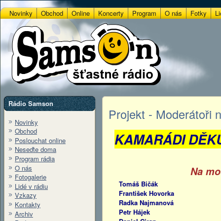
Novinky
Obchod
Online
Koncerty
Program
O nás
Fotky
Li
Rádio Samson
Projekt - Moderátoři
Novinky
Obchod
KAMARÁDI DĚKUJ
Poslouchat online
Neseďte doma
Program rádia
O nás
Na mod
Fotogalerie
Tomáš Bičák
Lidé v rádiu
František Hovorka
Vzkazy
Radka Najmanová
Kontakty
Petr Hájek
Archiv