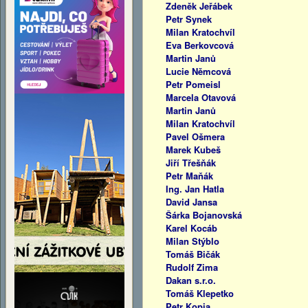
Zdeněk Jeřábek
Petr Synek
Milan Kratochvíl
Eva Berkovcová
Martin Janů
Lucie Němcová
Petr Pomeisl
Marcela Otavová
Martin Janů
Milan Kratochvíl
Pavel Ošmera
Marek Kubeš
Jiří Třešňák
Petr Maňák
Ing. Jan Hatla
David Jansa
Šárka Bojanovská
Karel Kocáb
Milan Stýblo
Tomáš Bičák
Rudolf Zima
Dakan s.r.o.
Tomáš Klepetko
Petr Kopia