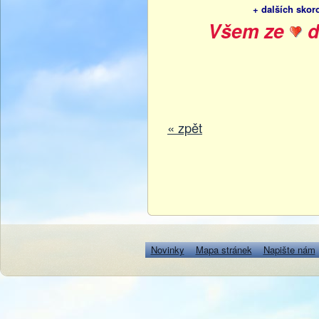
+ dalších sko
Všem ze
d
« zpět
Novinky
Mapa stránek
Napište nám