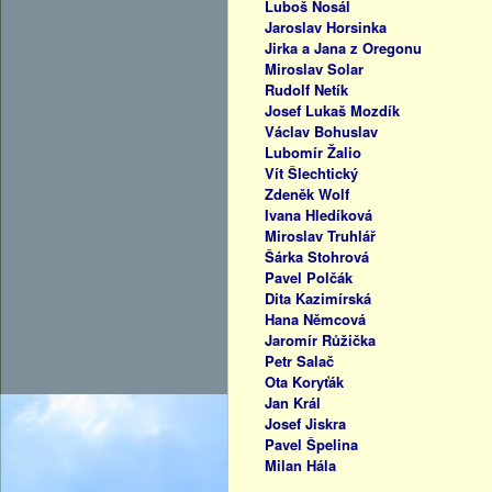
Luboš Nosál
Jaroslav Horsinka
Jirka a Jana z Oregonu
Miroslav Solar
Rudolf Netík
Josef Lukaš Mozdík
Václav Bohuslav
Lubomír Žalio
Vít Šlechtický
Zdeněk Wolf
Ivana Hledíková
Miroslav Truhlář
Šárka Stohrová
Pavel Polčák
Dita Kazimírská
Hana Němcová
Jaromír Růžička
Petr Salač
Ota Koryťák
Jan Král
Josef Jiskra
Pavel Špelina
Milan Hála