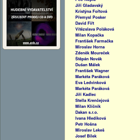
Jiří Gladavský
Kristýna Fořtová
Přemysl Posker
David Fiřt
Vítězslava Poláková
Milan Kopačka
František Farmačka
Miroslav Horna
Zdeněk Moureček
Štěpán Novák
Dušan Málek
František Wagner
Markéta Paráková
Eva Ledvinková
Markéta Paráková
Jiří Kadlec
Stella Krenčejová
Milan Klíčník
Dakan s.r.o.
Ivana Hledíková
Petr Hošna
Miroslav Lekeš
Josef Bílek