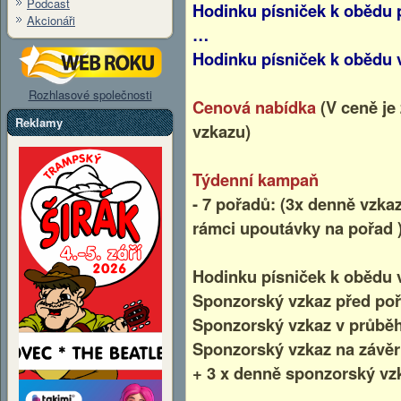
Podcast
Hodinku písniček k obědu
Akcionáři
…
Hodinku písniček k obědu
Rozhlasové společnosti
Cenová nabídka
(V ceně je
Reklamy
vzkazu)
Týdenní kampaň
- 7 pořadů: (3x denně vzka
rámci upoutávky na pořad 
Hodinku písniček k obědu 
Sponzorský vzkaz před po
Sponzorský vzkaz v průbě
Sponzorský vzkaz na závěr
+ 3 x denně sponzorský vz