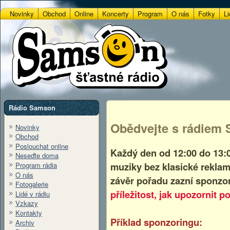
Novinky
Obchod
Online
Koncerty
Program
O nás
Fotky
Li
Rádio Samson
Obědvejte s rádiem
Novinky
Obchod
Poslouchat online
Každý den od 12:00 do 13:
Neseďte doma
muziky bez klasické reklam
Program rádia
O nás
závěr pořadu zazní sponzor
Fotogalerie
příležitost, jak upozornit 
Lidé v rádiu
Vzkazy
Kontakty
Příklad sponzoringu:
Archiv