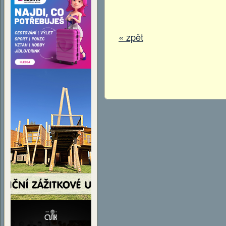
« zpět