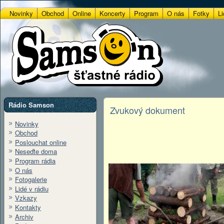
Novinky
Obchod
Online
Koncerty
Program
O nás
Fotky
Li
Rádio Samson
Zvukový dokument
Novinky
Obchod
Poslouchat online
Neseďte doma
Program rádia
O nás
Fotogalerie
Lidé v rádiu
Vzkazy
Kontakty
Archiv