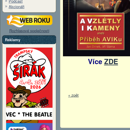
Podcast
Akcionáři
Rozhlasové společnosti
Reklamy
Více
ZDE
« zpět