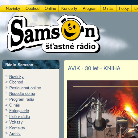
Novinky
Obchod
Online
Koncerty
Program
O nás
Fotky
Li
Rádio Samson
AVIK - 30 let - KNIHA
Novinky
Obchod
Poslouchat online
Neseďte doma
Program rádia
O nás
Fotogalerie
Lidé v rádiu
Vzkazy
Kontakty
Archiv