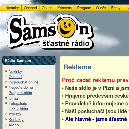
Novinky
Obchod
Online
Koncerty
Program
O nás
Fotky
Li
Rádio Samson
Reklama
Novinky
Obchod
Proč zadat reklamu práv
Poslouchat online
• Naše sídlo je v Plzni a js
Neseďte doma
Program rádia
• Hrajeme především české
O nás
• Pravidelně informujeme o
Fotogalerie
Lidé v rádiu
• Naši posluchači jsou lid
Vzkazy
•
Ale hlavně - jsme šťastné 
Kontakty
Archiv