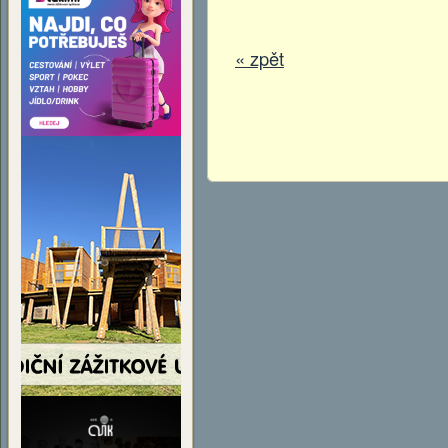
« zpět