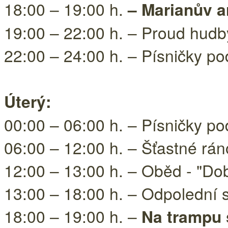
18:00 – 19:00 h.
– Marianův 
19:00 – 22:00 h. – Proud hudb
22:00 – 24:00 h. – Písničky po
Úterý:
00:00 – 06:00 h. – Písničky po
06:00 – 12:00 h. – Šťastné rán
12:00 – 13:00 h. – Oběd - "Do
13:00 – 18:00 h. – Odpolední s
18:00 – 19:00 h. –
Na trampu s