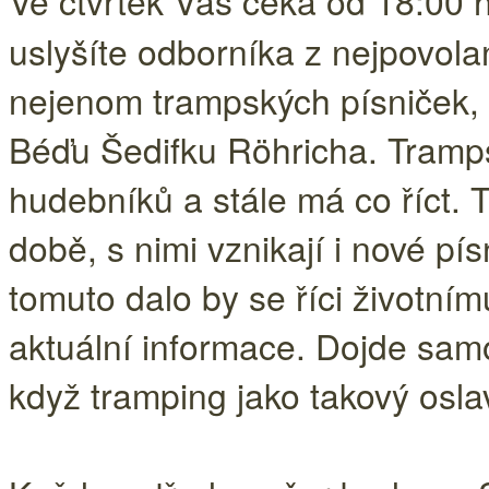
Ve čtvrtek Vás čeká od 18:00 
uslyšíte odborníka z nejpovol
nejenom trampských písniček,
Béďu Šedifku Röhricha. Tram
hudebníků a stále má co říct. T
době, s nimi vznikají i nové pí
tomuto dalo by se říci životním
aktuální informace. Dojde sam
když tramping jako takový oslav