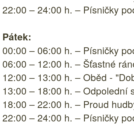
22:00 – 24:00 h. – Písničky po
Pátek:
00:00 – 06:00 h. – Písničky po
06:00 – 12:00 h. – Šťastné rán
12:00 – 13:00 h. – Oběd - "Do
13:00 – 18:00 h. – Odpolední s
18:00 – 22:00 h. – Proud hudb
22:00 – 24:00 h. – Písničky po