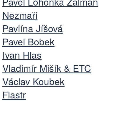
Pavel Lohonka Žalman
Nezmaři
Pavlína Jíšová
Pavel Bobek
Ivan Hlas
Vladimír Mišík & ETC
Václav Koubek
Flastr