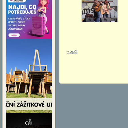
« zpět