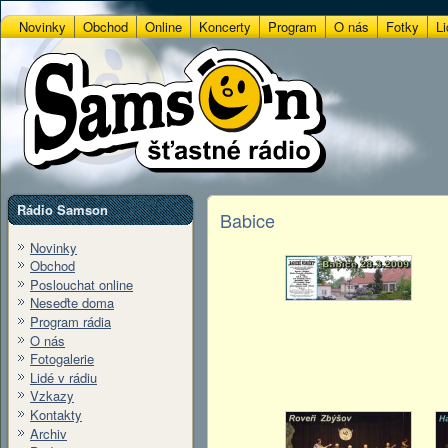
Novinky
Obchod
Online
Koncerty
Program
O nás
Fotky
Li
Rádio Samson
Babice
Novinky
Obchod
Poslouchat online
Neseďte doma
Program rádia
O nás
Fotogalerie
Lidé v rádiu
Vzkazy
Kontakty
Archiv