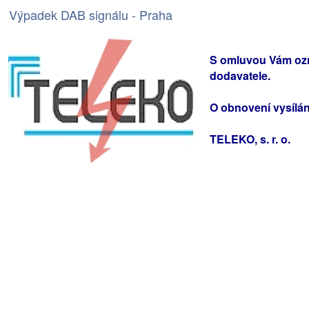
Výpadek DAB signálu - Praha
S omluvou Vám ozn
dodavatele.
O obnovení vysílá
TELEKO, s. r. o.